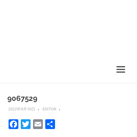
MENU
9067529
2022年9月10日
EDITOR
Facebook
Twitter
Email
共
有