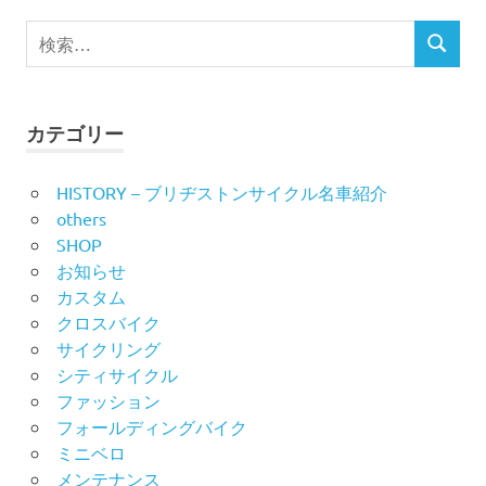
ビ
検
検
索
ゲ
索
対
ー
象:
カテゴリー
シ
HISTORY – ブリヂストンサイクル名車紹介
ョ
others
ン
SHOP
お知らせ
カスタム
クロスバイク
サイクリング
シティサイクル
ファッション
フォールディングバイク
ミニベロ
メンテナンス