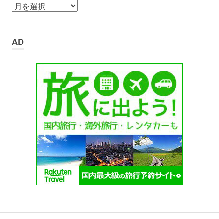
ア
ー
カ
イ
AD
ブ