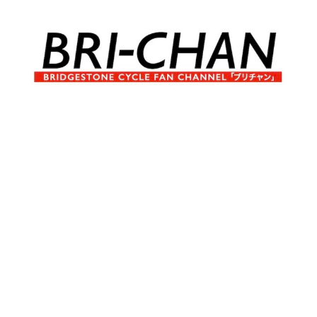
コ
ン
テ
ン
ツ
へ
ブ
BRI-
ス
リ
キ
チ
CHAN
ッ
ャ
プ
ン