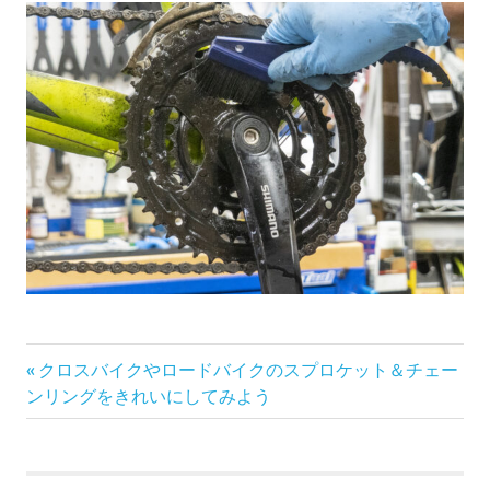
前
投
クロスバイクやロードバイクのスプロケット＆チェー
の
ンリングをきれいにしてみよう
稿
記
事:
ナ