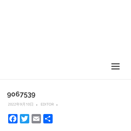
MENU
9067539
2022年9月10日
EDITOR
Facebook
Twitter
Email
共
有