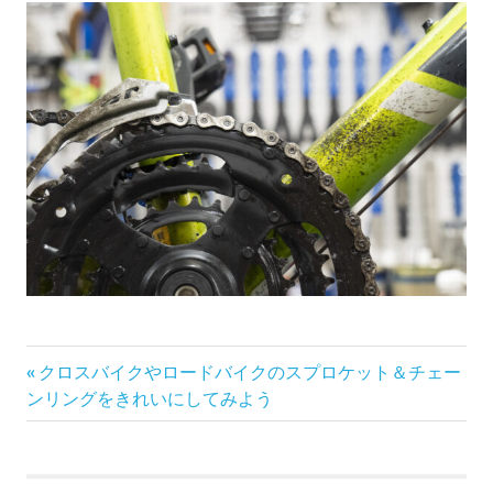
前
投
クロスバイクやロードバイクのスプロケット＆チェー
の
ンリングをきれいにしてみよう
稿
記
事:
ナ