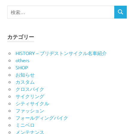
ビ
検
検
索
ゲ
索
対
ー
象:
カテゴリー
シ
HISTORY – ブリヂストンサイクル名車紹介
ョ
others
ン
SHOP
お知らせ
カスタム
クロスバイク
サイクリング
シティサイクル
ファッション
フォールディングバイク
ミニベロ
メンテナンス