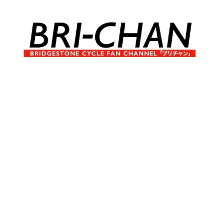
コ
ン
テ
ン
ツ
へ
ブ
BRI-
ス
リ
キ
チ
CHAN
ッ
ャ
プ
ン