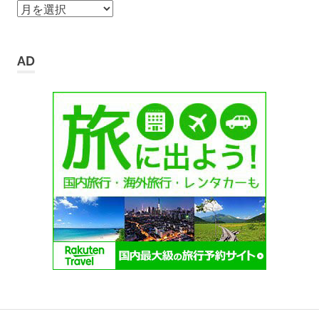
ア
ー
カ
イ
AD
ブ