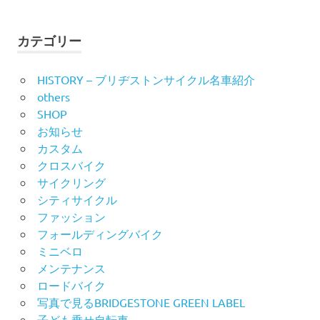
索
対
ゲ
象:
ー
カテゴリー
シ
HISTORY – ブリヂストンサイクル名車紹介
others
ョ
SHOP
ン
お知らせ
カスタム
クロスバイク
サイクリング
シティサイクル
ファッション
フォールディングバイク
ミニベロ
メンテナンス
ロードバイク
写真で見るBRIDGESTONE GREEN LABEL
子ども乗せ自転車