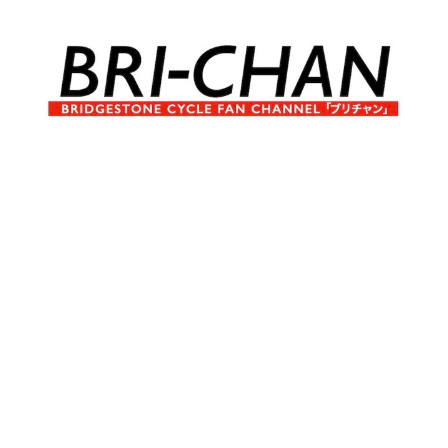
コ
ン
テ
ン
ツ
へ
ブ
BRI-
ス
リ
キ
チ
CHAN
ッ
ャ
プ
ン