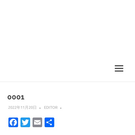
MENU
0001
2022年11月20日
EDITOR
Facebook
Twitter
Email
共
有