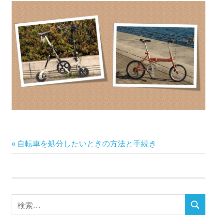
前
投
自転車を処分したいときの方法と手続き
の
稿
記
事:
ナ
検
ビ
検
索