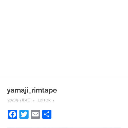
yamaji_rimtape
2023年2月4日
EDITOR
Facebook
Twitter
Email
共
有