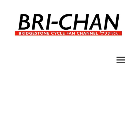
コ
ン
テ
ン
ツ
へ
ブ
BRI-
ス
リ
キ
チ
CHAN
ッ
MENU
ャ
プ
ン