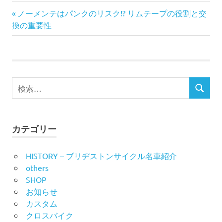
前
投
ノーメンテはパンクのリスク!? リムテープの役割と交
の
換の重要性
稿
記
事:
ナ
ビ
検
検
索
ゲ
索
対
ー
象:
カテゴリー
シ
HISTORY – ブリヂストンサイクル名車紹介
ョ
others
ン
SHOP
お知らせ
カスタム
クロスバイク