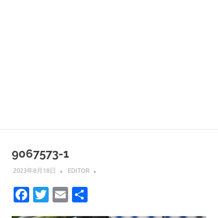
9067573-1
2023年8月18日
EDITOR
Facebook
Twitter
Email
共
有