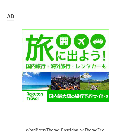
ー
カ
イ
AD
ブ
WordPress Theme: Poseidon by ThemeZee.