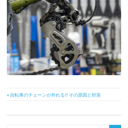
前
投
自転車のチェーンが外れる!? その原因と対策
の
稿
記
事:
ナ