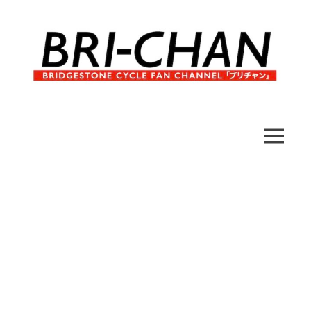
コ
ン
テ
ン
ツ
へ
ブ
BRI-
ス
リ
キ
チ
CHAN
ッ
MENU
ャ
プ
ン