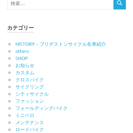
検
ビ
検
索
索
対
ゲ
象:
ー
カテゴリー
シ
HISTORY – ブリヂストンサイクル名車紹介
others
ョ
SHOP
ン
お知らせ
カスタム
クロスバイク
サイクリング
シティサイクル
ファッション
フォールディングバイク
ミニベロ
メンテナンス
ロードバイク