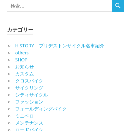
検
ゲ
検
索
索
ー
対
象:
シ
カテゴリー
ョ
HISTORY – ブリヂストンサイクル名車紹介
ン
others
SHOP
お知らせ
カスタム
クロスバイク
サイクリング
シティサイクル
ファッション
フォールディングバイク
ミニベロ
メンテナンス
ロードバイク