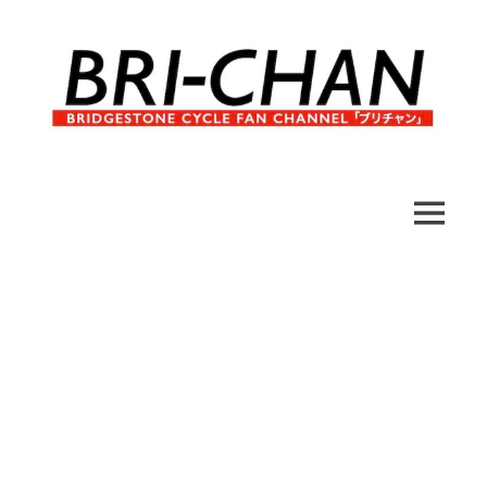
コ
ン
テ
ン
ツ
へ
ブ
BRI-
ス
リ
キ
チ
CHAN
ッ
MENU
ャ
プ
ン