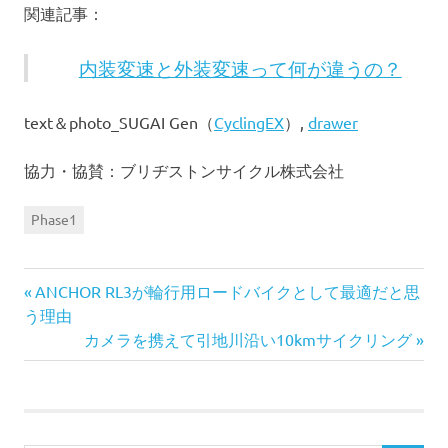
関連記事：
内装変速と外装変速って何が違うの？
text＆photo_SUGAI Gen（
CyclingEX
）,
drawer
協力・協賛：ブリヂストンサイクル株式会社
Phase1
前
投
ANCHOR RL3が輪行用ロードバイクとして最適だと思
の
う理由
稿
記
次
カメラを携えて引地川沿い10kmサイクリング
事:
の
ナ
記
事:
ビ