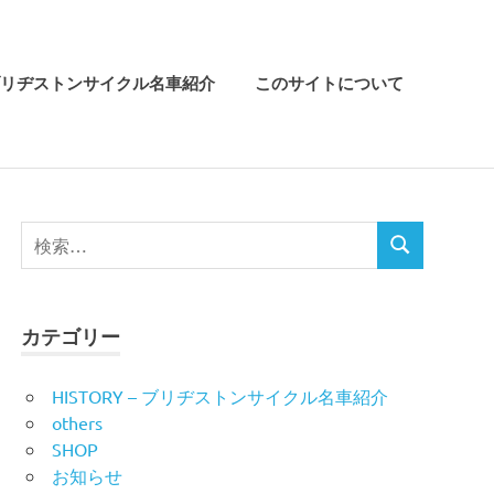
リヂストンサイクル名車紹介
このサイトについて
検
検
索
索
対
象:
カテゴリー
HISTORY – ブリヂストンサイクル名車紹介
others
SHOP
お知らせ