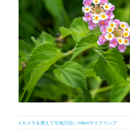
前
投
カメラを携えて引地川沿い10kmサイクリング
の