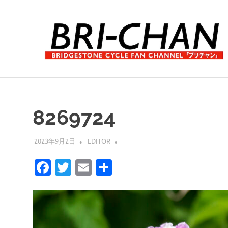
コ
ン
テ
ン
ツ
へ
ブ
ス
リ
キ
チ
ッ
ャ
8269724
プ
ン
2023年9月2日
EDITOR
Facebook
Twitter
Email
共
有