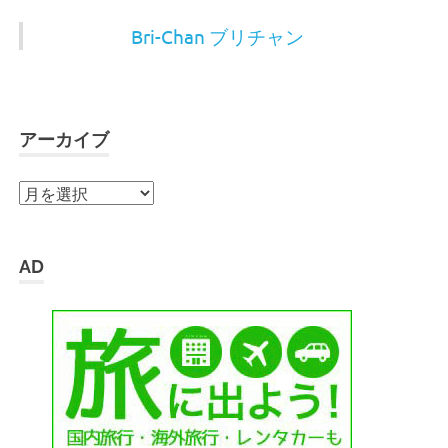
Bri-Chan ブリチャン
アーカイブ
ア
ー
カ
イ
AD
ブ