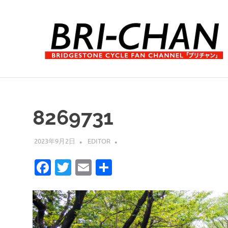
コ
ン
テ
ン
ツ
へ
ブ
ス
リ
キ
チ
ッ
ャ
8269731
プ
ン
2023年9月2日
EDITOR
Facebook
Twitter
Email
共
有