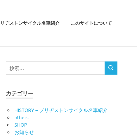
リヂストンサイクル名車紹介
このサイトについて
検
検
索
索
対
象:
カテゴリー
HISTORY – ブリヂストンサイクル名車紹介
others
SHOP
お知らせ