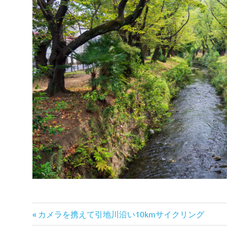
前
投
カメラを携えて引地川沿い10kmサイクリング
の