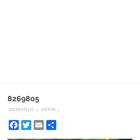
8269805
2023年9月2日
EDITOR
Facebook
Twitter
Email
共
有