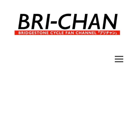
コ
ン
テ
ン
ツ
へ
ブ
BRI-
ス
リ
キ
チ
CHAN
ッ
MENU
ャ
プ
ン