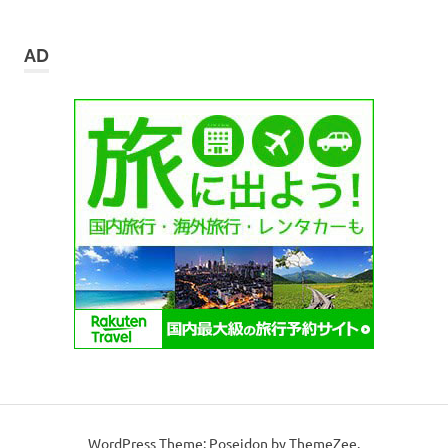
ー
カ
イ
AD
ブ
WordPress Theme: Poseidon by ThemeZee.