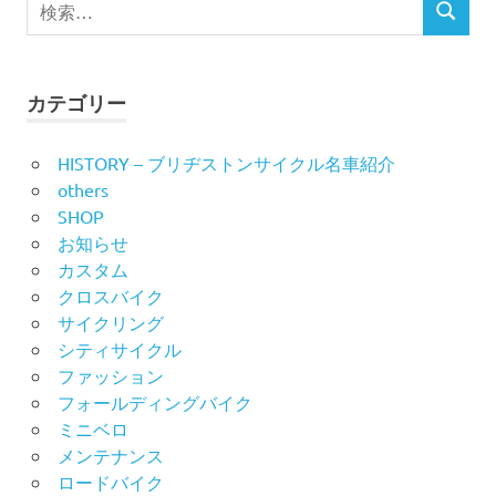
検
ビ
検
索
索
対
ゲ
象:
ー
カテゴリー
シ
HISTORY – ブリヂストンサイクル名車紹介
others
ョ
SHOP
ン
お知らせ
カスタム
クロスバイク
サイクリング
シティサイクル
ファッション
フォールディングバイク
ミニベロ
メンテナンス
ロードバイク