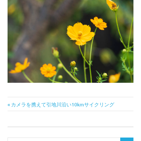
前
投
カメラを携えて引地川沿い10kmサイクリング
の
稿
記
事:
ナ