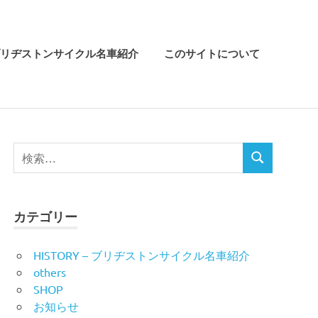
リヂストンサイクル名車紹介
このサイトについて
検
検
索
索
対
象:
カテゴリー
HISTORY – ブリヂストンサイクル名車紹介
others
SHOP
お知らせ