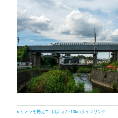
前
投
カメラを携えて引地川沿い10kmサイクリング
の