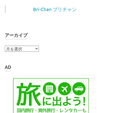
Bri-Chan ブリチャン
アーカイブ
ア
ー
カ
イ
AD
ブ