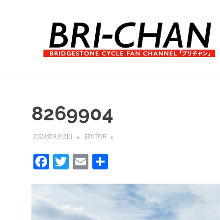
コ
ン
テ
ン
ツ
へ
ブ
ス
リ
キ
チ
ッ
ャ
8269904
プ
ン
2023年9月2日
EDITOR
Facebook
Twitter
Email
共
有