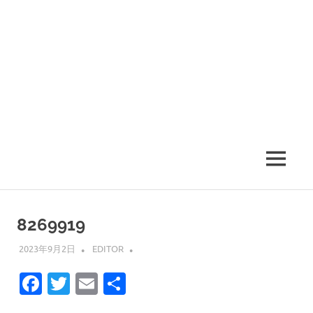
MENU
8269919
2023年9月2日
EDITOR
Facebook
Twitter
Email
共
有