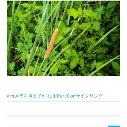
前
投
カメラを携えて引地川沿い10kmサイクリング
の
稿
記
事:
ナ