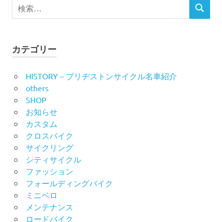
検
ビ
検
索
索
対
ゲ
象:
ー
カテゴリー
シ
HISTORY – ブリヂストンサイクル名車紹介
others
ョ
SHOP
ン
お知らせ
カスタム
クロスバイク
サイクリング
シティサイクル
ファッション
フォールディングバイク
ミニベロ
メンテナンス
ロードバイク