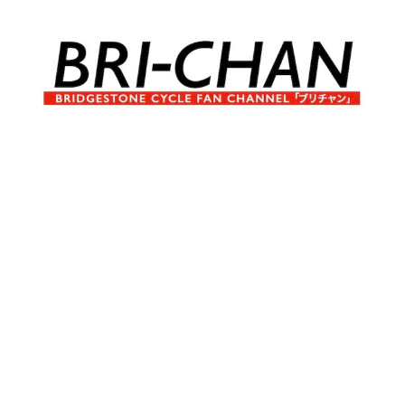
コ
ン
テ
ン
ツ
へ
ブ
BRI-
ス
リ
キ
チ
CHAN
ッ
ャ
プ
ン