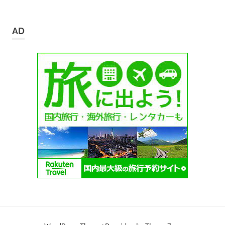
ー
カ
イ
AD
ブ