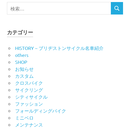
ト
ビ
検
検
索
ナ
ゲ
索
対
象:
ビ
ー
カテゴリー
ゲ
シ
HISTORY – ブリヂストンサイクル名車紹介
ー
ョ
others
SHOP
シ
ン
お知らせ
ョ
カスタム
クロスバイク
ン
サイクリング
シティサイクル
ファッション
フォールディングバイク
ミニベロ
メンテナンス