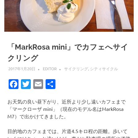
「MarkRosa mini」でカフェへサイ
クリング
2017年1月20日
EDITOR
サイクリング
,
シティサイクル
Facebook
Twitter
Email
共
有
お天気の良い昼下がり、近所より少し遠いカフェまで
「マークローザ mini」（現在のモデル名はMarkRosa
M7）で出かけてきました。
目的地のカフェまでは、片道4.5キロ程の距離。歩いて