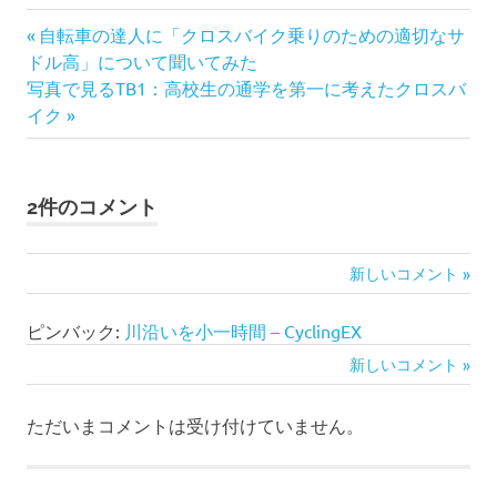
前
投
自転車の達人に「クロスバイク乗りのための適切なサ
の
ドル高」について聞いてみた
稿
次
記
写真で見るTB1：高校生の通学を第一に考えたクロスバ
の
事:
イク
ナ
記
事:
ビ
2件のコメント
ゲ
ー
新しいコメント
コ
シ
メ
ピンバック:
川沿いを小一時間 – CyclingEX
ョ
新しいコメント
コ
ン
ン
メ
ト
ただいまコメントは受け付けていません。
ン
ナ