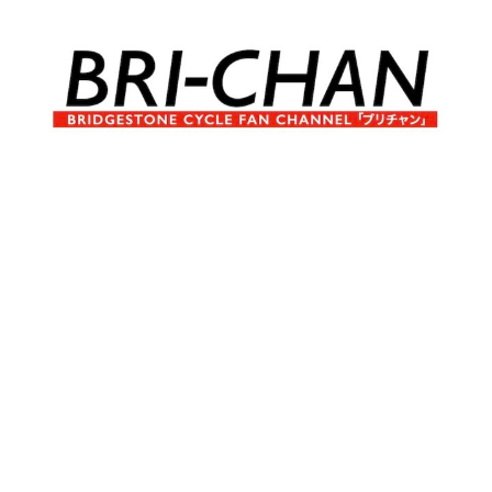
コ
ン
テ
ン
ツ
へ
ブ
BRI-
ス
リ
キ
チ
CHAN
ッ
ャ
プ
ン