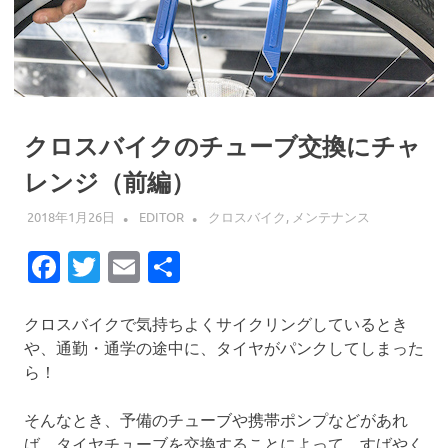
クロスバイクのチューブ交換にチャ
レンジ（前編）
2018年1月26日
EDITOR
クロスバイク
,
メンテナンス
Facebook
Twitter
Email
共
有
クロスバイクで気持ちよくサイクリングしているとき
や、通勤・通学の途中に、タイヤがパンクしてしまった
ら！
そんなとき、予備のチューブや携帯ポンプなどがあれ
ば、タイヤチューブを交換することによって、すばやく