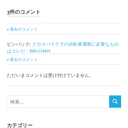
事:
記
ナ
事:
3件のコメント
ビ
ゲ
過去のコメント
コ
ー
メ
ピンバック:
クロスバイクでの自転車通勤に必要なもの
はコレだ – BRI-CHAN
シ
ン
過去のコメント
コ
ョ
ト
メ
ただいまコメントは受け付けていません。
ン
ナ
ン
ビ
ト
検
ゲ
検
索
ナ
索
対
ー
象:
ビ
カテゴリー
シ