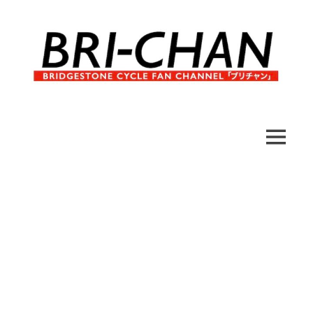
コ
ン
テ
ン
ツ
へ
ブ
BRI-
ス
リ
キ
チ
CHAN
ッ
MENU
ャ
プ
ン