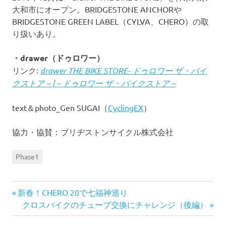
大和市にオープン。BRIDGESTONE ANCHORや
BRIDGESTONE GREEN LABEL（CYLVA、CHERO）の取
り扱いあり。
・drawer（ドゥロワー）
リンク:
drawer THE BIKE STORE- ドゥロワー ザ・バイ
クストア – | – ドゥロワー ザ・バイクストア –
text＆photo_Gen SUGAI（
CyclingEX
）
協力・協賛：ブリヂストンサイクル株式会社
Phase1
前
投
新春！CHERO 20で七福神巡り
の
次
クロスバイクのチューブ交換にチャレンジ（後編）
稿
記
の