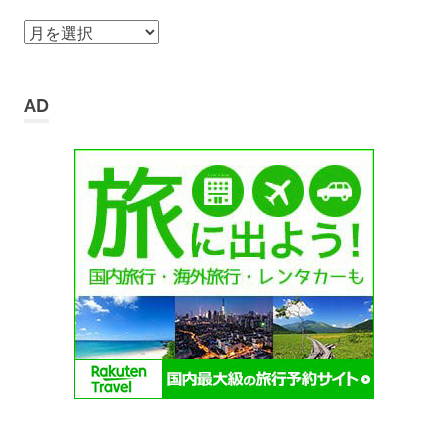
ア
ー
カ
イ
AD
ブ