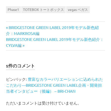
Phase1
TOTEBOX トートボックス
vegas ベガス
前
投
BRIDGESTONE GREEN LABEL 2019年モデル新色紹
の
介：MARKROSA編
稿
次
記
BRIDGESTONE GREEN LABEL 2019年モデル新色紹介：
の
事:
CYLVA編
ナ
記
事:
ビ
1件のコメント
ゲ
ピンバック:
豊富なカラーバリエーションに込められた
ー
こだわり—BRIDGESTONE GREEN LABEL企画・開発担
シ
当者インタビュー（後編） – BRI-CHAN
ョ
ただいまコメントは受け付けていません。