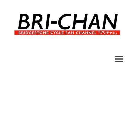
コ
ン
テ
ン
ツ
へ
ブ
BRI-
ス
リ
キ
チ
CHAN
ッ
MENU
ャ
プ
ン