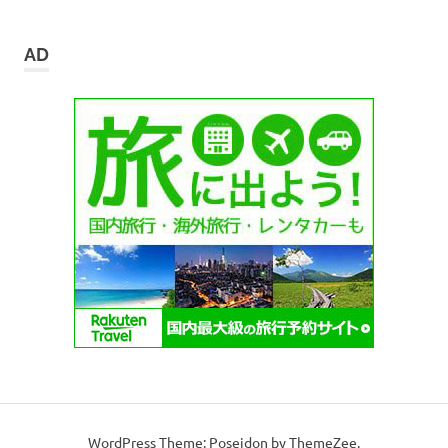
ー
カ
イ
AD
ブ
WordPress Theme: Poseidon by ThemeZee.