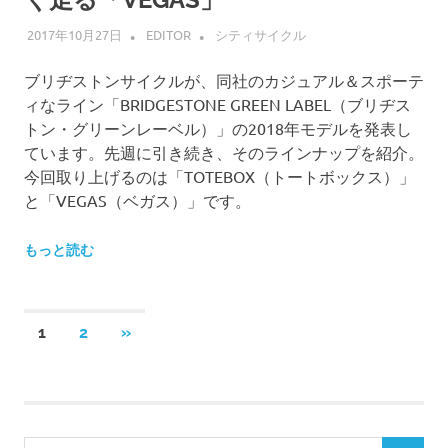
2017年10月27日
EDITOR
シティサイクル
ブリヂストンサイクルが、同社のカジュアル＆スポーテ
ィなライン「BRIDGESTONE GREEN LABEL（ブリヂス
トン・グリーンレーベル）」の2018年モデルを発表し
ています。先週に引き続き、そのラインナップを紹介。
今回取り上げるのは「TOTEBOX（トートボックス）」
と「VEGAS（ベガス）」です。
もっと読む
投
次
1
2
»
の
稿
記
事
の
検