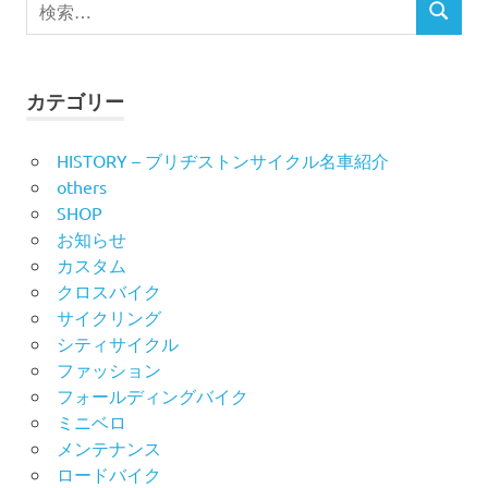
ペ
検
索
索
ー
対
象:
ジ
カテゴリー
送
HISTORY – ブリヂストンサイクル名車紹介
others
り
SHOP
お知らせ
カスタム
クロスバイク
サイクリング
シティサイクル
ファッション
フォールディングバイク
ミニベロ
メンテナンス
ロードバイク