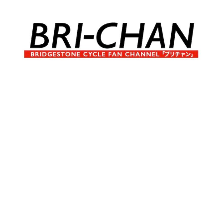
コ
ン
テ
ン
ツ
へ
ブ
BRI-
ス
リ
キ
チ
CHAN
ッ
ャ
プ
ン