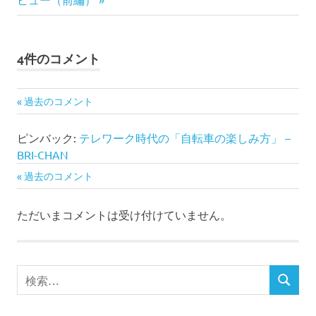
事:
ビ
ゲ
4件のコメント
ー
過去のコメント
コ
シ
メ
ピンバック:
テレワーク時代の「自転車の楽しみ方」 –
ョ
BRI-CHAN
ン
ン
過去のコメント
コ
ト
メ
ただいまコメントは受け付けていません。
ナ
ン
ビ
ト
検
ゲ
検
索
ナ
索
対
ー