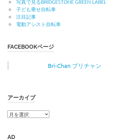
写真で見るBRIDGESTONE GREEN LABEL
子ども乗せ自転車
注目記事
電動アシスト自転車
FACEBOOKページ
Bri-Chan ブリチャン
アーカイブ
ア
ー
カ
イ
AD