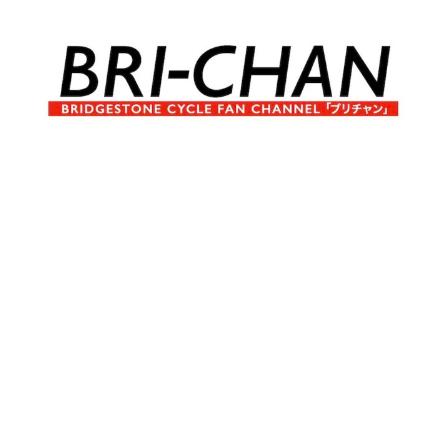
コ
ン
テ
ン
ツ
へ
ブ
BRI-
ス
リ
キ
チ
CHAN
ッ
ャ
プ
ン