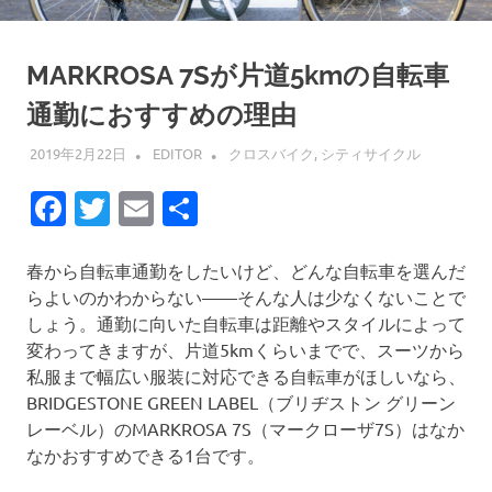
MARKROSA 7Sが片道5kmの自転車
通勤におすすめの理由
2019年2月22日
EDITOR
クロスバイク
,
シティサイクル
Facebook
Twitter
Email
共
有
春から自転車通勤をしたいけど、どんな自転車を選んだ
らよいのかわからない——そんな人は少なくないことで
しょう。通勤に向いた自転車は距離やスタイルによって
変わってきますが、片道5kmくらいまでで、スーツから
私服まで幅広い服装に対応できる自転車がほしいなら、
BRIDGESTONE GREEN LABEL（ブリヂストン グリーン
レーベル）のMARKROSA 7S（マークローザ7S）はなか
なかおすすめできる1台です。