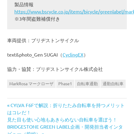
製品情報
https://www.bscycle.co.jp/items/bicycle/greenlabel/mar
※3年間盗難補償付き
車両提供：ブリヂストンサイクル
text&photo_Gen SUGAI（
CyclingEX
）
協力・協賛：ブリヂストンサイクル株式会社
MarkRosa マークローザ
Phase1
自転車通勤
通勤自転車
前
投
CYLVA F6Fで解説：折りたたみ自転車を持つメリット
の
はコレだ！
稿
次
記
見た目も使い心地もあきらめない自転車を選ぼう！
の
事:
BRIDGESTONE GREEN LABEL企画・開発担当者インタ
ナ
記
ビュー（前編）