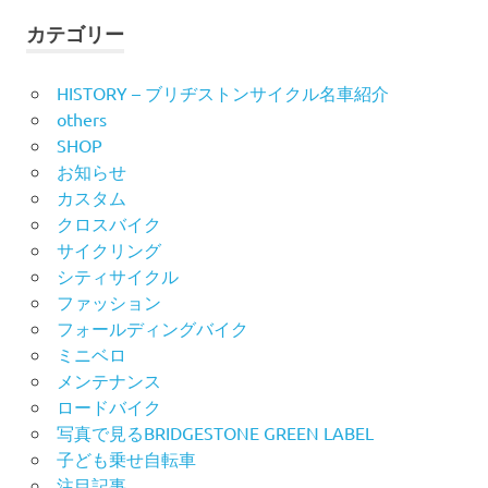
象:
ビ
カテゴリー
シ
ゲ
ョ
HISTORY – ブリヂストンサイクル名車紹介
ー
others
ン
SHOP
シ
お知らせ
ョ
カスタム
クロスバイク
ン
サイクリング
シティサイクル
ファッション
フォールディングバイク
ミニベロ
メンテナンス
ロードバイク
写真で見るBRIDGESTONE GREEN LABEL
子ども乗せ自転車
注目記事