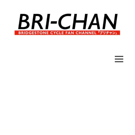
コ
ン
テ
ン
ツ
へ
ブ
BRI-
ス
リ
キ
チ
CHAN
ッ
MENU
ャ
プ
ン