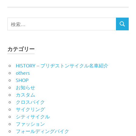
ビ
検
ゲ
検
索
索
ー
対
象:
シ
カテゴリー
ョ
HISTORY – ブリヂストンサイクル名車紹介
ン
others
SHOP
お知らせ
カスタム
クロスバイク
サイクリング
シティサイクル
ファッション
フォールディングバイク