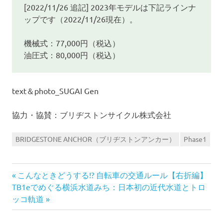
[2022/11/26 追記] 2023年モデルは下記ラインナ
ップです（2022/11/26現在）。
機械式：77,000円（税込）
油圧式：80,000円（税込）
text＆photo_SUGAI Gen
協力・協賛：ブリヂストンサイクル株式会社
BRIDGESTONE ANCHOR（ブリヂストンアンカー）
Phase1
前
投
こんなときどうする!? 自転車の交通ルール【右折編】
次
の
TB1eでめぐる横浜水道みち：日本初の近代水道とトロ
稿
の
記
ッコ軌道
記
事:
ナ
事: