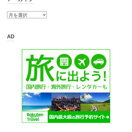
ア
ー
カ
イ
AD
ブ