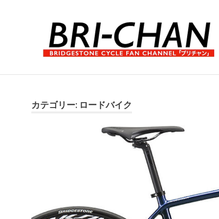
コ
ン
テ
ン
ツ
へ
ブ
ス
リ
キ
チ
ッ
ャ
カテゴリー:
ロードバイク
プ
ン