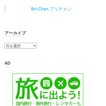
Bri-Chan ブリチャン
アーカイブ
ア
ー
カ
イ
AD
ブ