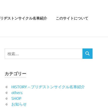
リヂストンサイクル名車紹介
このサイトについて
検
検
索
索
対
象:
カテゴリー
HISTORY – ブリヂストンサイクル名車紹介
others
SHOP
お知らせ