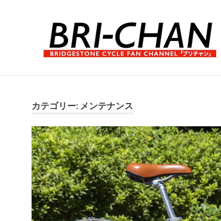
コ
ン
テ
ン
ツ
へ
ブ
ス
リ
キ
チ
ッ
ャ
カテゴリー:
メンテナンス
プ
ン