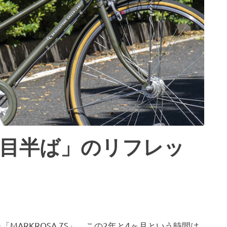
「3年目半ば」のリフレッ
「MARKROSA 7S」。この2年と4ヶ月という時間は