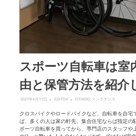
スポーツ自転車は室
由と保管方法を紹介
2021年6月11日
EDITOR
OTHERS
,
メンテナンス
クロスバイクやロードバイクなど、自転車を自宅
ば、多くの人は家の軒先、集合住宅ならば指定の
ポーツ自転車を買ってから、専門店のスタッフや
の!?」と驚いた人も少なくないはず。ではなぜ室