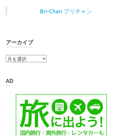
Bri-Chan ブリチャン
アーカイブ
ア
ー
カ
イ
AD
ブ