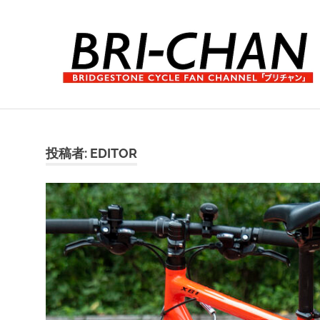
コ
ン
テ
ン
ツ
へ
ブ
ス
リ
キ
チ
ッ
ャ
投稿者:
EDITOR
プ
ン