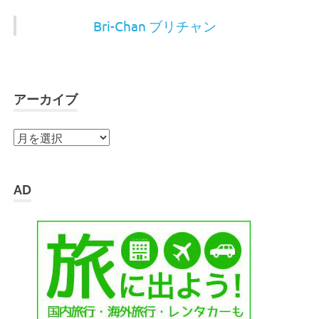
Bri-Chan ブリチャン
アーカイブ
ア
ー
カ
イ
AD
ブ