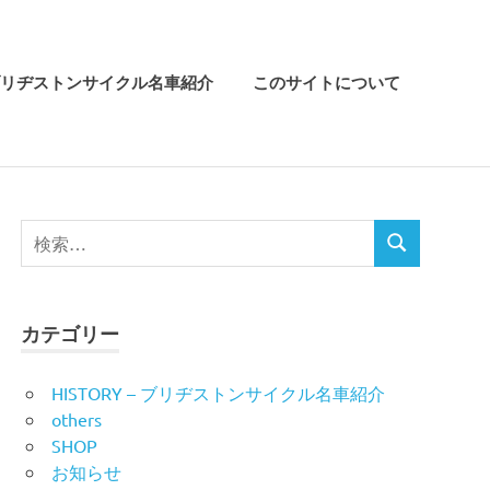
リヂストンサイクル名車紹介
このサイトについて
検
検
索
索
対
象:
カテゴリー
HISTORY – ブリヂストンサイクル名車紹介
others
SHOP
お知らせ